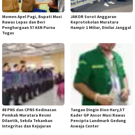
Momen Apel Pagi, Bupati Musi
JAKOR Sorot Anggaran
Rawas Lepas dan Beri
Keprotokolan Muratara
Penghargaan 57 ASN Purna
Hampir 1 Miliar, Dinilai Janggal
Tugas
88 PNS dan CPNS Kedinasan
Tangan Dingin Dion Hary,ST
Pemkab Muratara Resmi
Kader GP Ansor Musi Rawas
Dilantik, Sekda Tekankan
Pencipta Landmark Gedung
Integritas dan Kejujuran
Aswaja Center