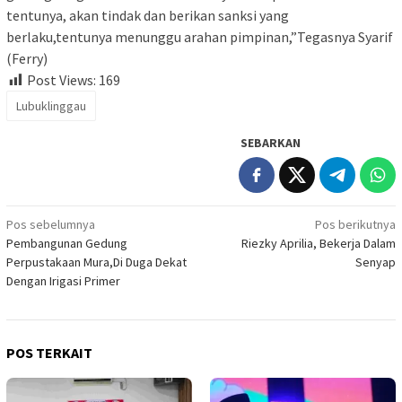
tentunya, akan tindak dan berikan sanksi yang
berlaku,tentunya menunggu arahan pimpinan,”Tegasnya Syarif
(Ferry)
Post Views:
169
Lubuklinggau
SEBARKAN
Navigasi
Pos sebelumnya
Pos berikutnya
Pembangunan Gedung
Riezky Aprilia, Bekerja Dalam
pos
Perpustakaan Mura,Di Duga Dekat
Senyap
Dengan Irigasi Primer
POS TERKAIT