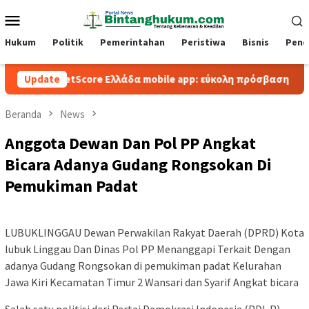
Loncat
Menu
ke
Mobile
konten
Hukum
Politik
Pemerintahan
Peristiwa
Bisnis
Pend
BetScore Ελλάδα mobile app: εύκολη πρόσβαση και παιχνίδι
Update
Beranda
News
Anggota Dewan Dan Pol PP Angkat
Bicara Adanya Gudang Rongsokan Di
Pemukiman Padat
LUBUKLINGGAU Dewan Perwakilan Rakyat Daerah (DPRD) Kota
lubuk Linggau Dan Dinas Pol PP Menanggapi Terkait Dengan
adanya Gudang Rongsokan di pemukiman padat Kelurahan
Jawa Kiri Kecamatan Timur 2 Wansari dan Syarif Angkat bicara