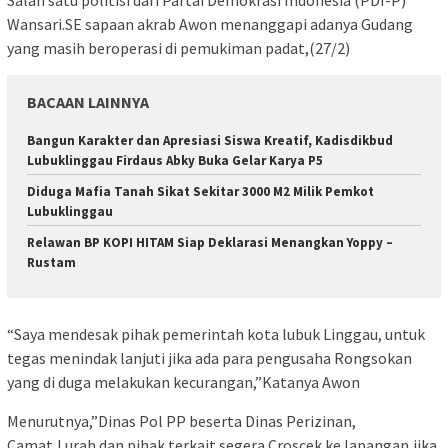
Salah satu politisi dari Partai Demokrasi Indonesia (PDI-P)
Wansari.SE sapaan akrab Awon menanggapi adanya Gudang
yang masih beroperasi di pemukiman padat,(27/2)
BACAAN LAINNYA
Bangun Karakter dan Apresiasi Siswa Kreatif, Kadisdikbud
Lubuklinggau Firdaus Abky Buka Gelar Karya P5
Diduga Mafia Tanah Sikat Sekitar 3000 M2 Milik Pemkot
Lubuklinggau
Relawan BP KOPI HITAM Siap Deklarasi Menangkan Yoppy –
Rustam
“Saya mendesak pihak pemerintah kota lubuk Linggau, untuk
tegas menindak lanjuti jika ada para pengusaha Rongsokan
yang di duga melakukan kecurangan,”Katanya Awon
Menurutnya,”Dinas Pol PP beserta Dinas Perizinan,
Camat,Lurah dan pihak terkait segera Croscek ke lapangan,jika