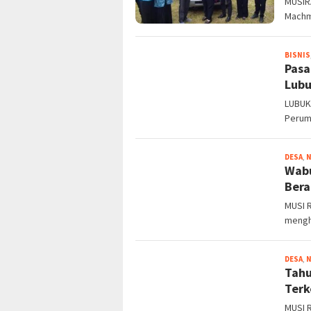
MUSIR
Machmu
BISNIS
Pasa
Lubu
LUBUK
Perumn
DESA
,
Wab
Bera
MUSI R
mengh
DESA
,
Tahu
Terk
MUSI 