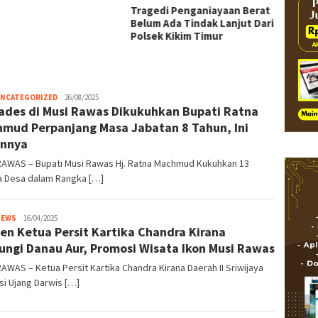
edi Penganiayaan Berat
Panitia TKD Karang Taruna
m Ada Tindak Lanjut Dari
Lahat Buka Pendaftaran
ek Kikim Timur
Calon Ketua Baru
NCATEGORIZED
detiklinggau@gmail.com
26/08/2025
ades di Musi Rawas Dikukuhkan Bupati Ratna
mud Perpanjang Masa Jabatan 8 Tahun, Ini
annya
RAWAS – Bupati Musi Rawas Hj. Ratna Machmud Kukuhkan 13
a Desa dalam Rangka […]
NEWS
detiklinggau@gmail.com
16/04/2025
n Ketua Persit Kartika Chandra Kirana
ungi Danau Aur, Promosi Wisata Ikon Musi Rawas
AWAS – Ketua Persit Kartika Chandra Kirana Daerah II Sriwijaya
si Ujang Darwis […]