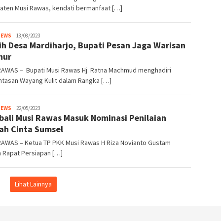
aten Musi Rawas, kendati bermanfaat […]
NEWS
detiklinggau@gmail.com
18/08/2023
ih Desa Mardiharjo, Bupati Pesan Jaga Warisan
hur
RAWAS – Bupati Musi Rawas Hj. Ratna Machmud menghadiri
tasan Wayang Kulit dalam Rangka […]
NEWS
detiklinggau@gmail.com
22/05/2023
ali Musi Rawas Masuk Nominasi Penilaian
h Cinta Sumsel
RAWAS – Ketua TP PKK Musi Rawas H Riza Novianto Gustam
n Rapat Persiapan […]
Lihat Lainnya