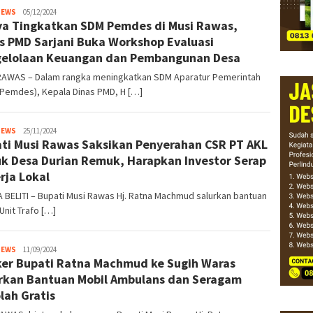
NEWS
detiklinggau@gmail.com
05/12/2024
a Tingkatkan SDM Pemdes di Musi Rawas,
s PMD Sarjani Buka Workshop Evaluasi
elolaan Keuangan dan Pembangunan Desa
RAWAS – Dalam rangka meningkatkan SDM Aparatur Pemerintah
(Pemdes), Kepala Dinas PMD, H […]
NEWS
detiklinggau@gmail.com
25/11/2024
ti Musi Rawas Saksikan Penyerahan CSR PT AKL
k Desa Durian Remuk, Harapkan Investor Serap
rja Lokal
BELITI – Bupati Musi Rawas Hj. Ratna Machmud salurkan bantuan
Unit Trafo […]
NEWS
detiklinggau@gmail.com
11/09/2024
er Bupati Ratna Machmud ke Sugih Waras
rkan Bantuan Mobil Ambulans dan Seragam
lah Gratis