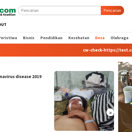
Pencarian
OUT
Peristiwa
Bisnis
Pendidikan
Kesehatan
Desa
Olahraga
cw-check-https://test.com/
Paripu
Agend
Jadi K
157 T
»