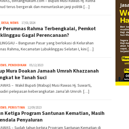
AWAS, bintanghukum.com – Bupati Musi Rawas Hj. Ratna
d terus bergerak dan menuntaskan janji politik […]
,
DESA
,
NEWS
detiklinggau@gmail.com
17/01/2024
r Perumnas Rahma Terbengkalai, Pemkot
klinggau Gagal Perencanaan?
LINGGAU – Bangunan Pasar yang berlokasi di Kelurahan
as Rahma, Kecamatan Lubuklinggau Selatan I, kini […]
NEWS
,
PENDIDIKAN
detiklinggau@gmail.com
05/12/2023
up Mura Doakan Jamaah Umrah Khazzanah
ngkat ke Tanah Suci
AWAS – Wakil Bupati (Wabup) Musi Rawas Hj. Suwarti,
adiri pelepasan keberangkatan Jama’ah Umroh […]
NEWS
,
PERISTIWA
detiklinggau@gmail.com
12/09/2023
n Ketiga Program Santunan Kematian, Masih
endala Penyaluran
RAWAS – Sudah tahun ketiga Program Santunan Kematian di