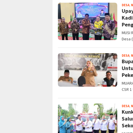
DESA
,
Upay
Kadi
Peng
MUSI 
Desa 
DESA
,
Bupa
Untu
Peke
MUARA 
CSR 1 
DESA
,
Kunk
Salu
Seko