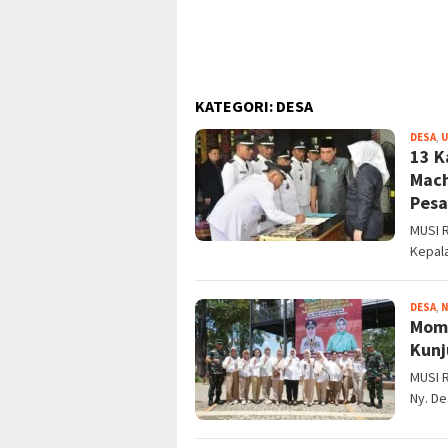
Trag
Belu
Pols
KATEGORI:
DESA
DESA
,
U
13 K
Mach
Pes
MUSI 
Kepal
DESA
,
Mome
Kunj
MUSI R
Ny. De