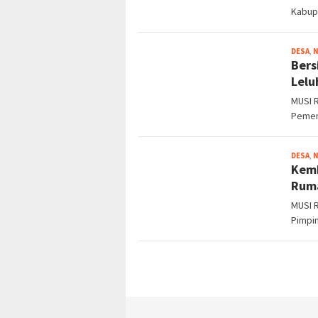
Kabup
DESA
,
Bers
Lelu
MUSI 
Pemen
DESA
,
Kemb
Ruma
MUSI 
Pimpi