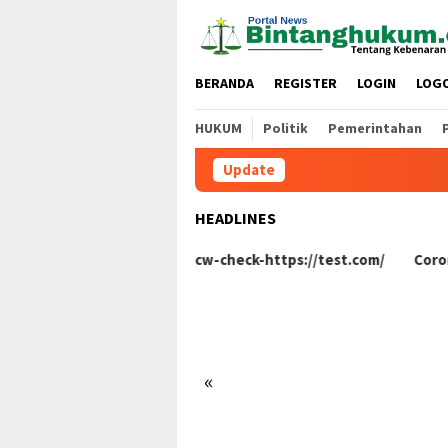
Loncat
ke
konten
BERANDA
REGISTER
LOGIN
LOG
HUKUM
Politik
Pemerintahan
Update
HEADLINES
check-https://test.com/
Coronavirus disease 2019
«