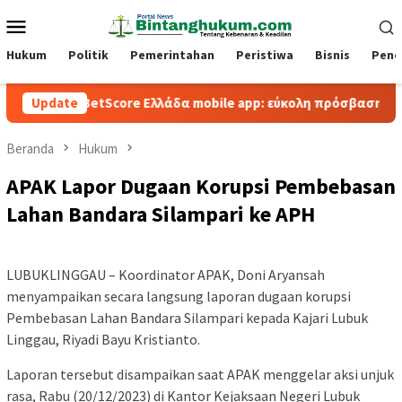
Loncat
Menu
ke
Mobile
konten
Hukum
Politik
Pemerintahan
Peristiwa
Bisnis
Pend
BetScore Ελλάδα mobile app: εύκολη πρόσβαση και παιχνίδι
Update
Beranda
Hukum
APAK Lapor Dugaan Korupsi Pembebasan
Lahan Bandara Silampari ke APH
LUBUKLINGGAU – Koordinator APAK, Doni Aryansah
menyampaikan secara langsung laporan dugaan korupsi
Pembebasan Lahan Bandara Silampari kepada Kajari Lubuk
Linggau, Riyadi Bayu Kristianto.
Laporan tersebut disampaikan saat APAK menggelar aksi unjuk
rasa, Rabu (20/12/2023) di Kantor Kejaksaan Negeri Lubuk