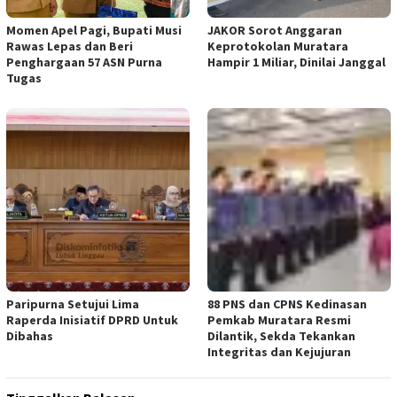
Momen Apel Pagi, Bupati Musi
JAKOR Sorot Anggaran
Rawas Lepas dan Beri
Keprotokolan Muratara
Penghargaan 57 ASN Purna
Hampir 1 Miliar, Dinilai Janggal
Tugas
Paripurna Setujui Lima
88 PNS dan CPNS Kedinasan
Raperda Inisiatif DPRD Untuk
Pemkab Muratara Resmi
Dibahas
Dilantik, Sekda Tekankan
Integritas dan Kejujuran