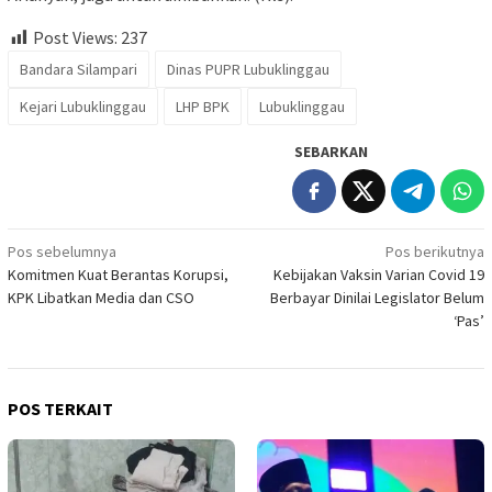
Post Views:
237
Bandara Silampari
Dinas PUPR Lubuklinggau
Kejari Lubuklinggau
LHP BPK
Lubuklinggau
SEBARKAN
Navigasi
Pos sebelumnya
Pos berikutnya
Komitmen Kuat Berantas Korupsi,
Kebijakan Vaksin Varian Covid 19
pos
KPK Libatkan Media dan CSO
Berbayar Dinilai Legislator Belum
‘Pas’
POS TERKAIT