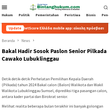
Loncat
Menu
ke
Mobile
konten
Hukum
Politik
Pemerintahan
Peristiwa
Bisnis
Pend
BetScore Ελλάδα mobile app: εύκολη πρόσβαση και παιχνίδι
Update
Beranda
News
Bakal Hadir Sosok Paslon Senior Pilkada
Cawako Lubuklinggau
Detik detik-detik Perhelatan Pemilihan Kepala Daerah
(Pilkada) tahun 2024 Bakal calon (Balon) Walikota dan Wakil
Walikota Lubuklinggau Sumsel, diprediksi tiga pasangan calon,
antara kader partai dan Birokrat senior.
Melihat realita beberapa bulan terakhir ini banyak golongan