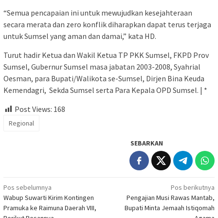
“Semua pencapaian ini untuk mewujudkan kesejahteraan
secara merata dan zero konflik diharapkan dapat terus terjaga
untuk Sumsel yang aman dan damai,” kata HD.
Turut hadir Ketua dan Wakil Ketua TP PKK Sumsel, FKPD Prov
Sumsel, Gubernur Sumsel masa jabatan 2003-2008, Syahrial
Oesman, para Bupati/Walikota se-Sumsel, Dirjen Bina Keuda
Kemendagri, Sekda Sumsel serta Para Kepala OPD Sumsel. | *
Post Views:
168
Regional
SEBARKAN
Navigasi
Pos sebelumnya
Pos berikutnya
Wabup Suwarti Kirim Kontingen
Pengajian Musi Rawas Mantab,
pos
Pramuka ke Raimuna Daerah VIII,
Bupati Minta Jemaah Istiqomah
Berikut Pesannya
Agama