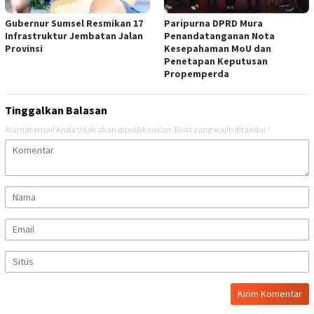
Gubernur Sumsel Resmikan 17
Paripurna DPRD Mura
Infrastruktur Jembatan Jalan
Penandatanganan Nota
Provinsi
Kesepahaman MoU dan
Penetapan Keputusan
Propemperda
Tinggalkan Balasan
Alamat email Anda tidak akan dipublikasikan.
Ruas yang wajib ditandai
*