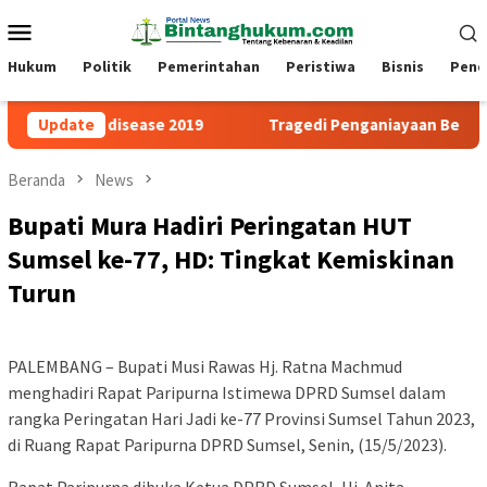
Loncat
Menu
ke
Mobile
konten
Hukum
Politik
Pemerintahan
Peristiwa
Bisnis
Pend
rus disease 2019
Update
Tragedi Penganiayaan Berat Belum Ada 
Beranda
News
Bupati Mura Hadiri Peringatan HUT
Sumsel ke-77, HD: Tingkat Kemiskinan
Turun
PALEMBANG – Bupati Musi Rawas Hj. Ratna Machmud
menghadiri Rapat Paripurna Istimewa DPRD Sumsel dalam
rangka Peringatan Hari Jadi ke-77 Provinsi Sumsel Tahun 2023,
di Ruang Rapat Paripurna DPRD Sumsel, Senin, (15/5/2023).