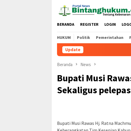
Loncat
ke
konten
BERANDA
REGISTER
LOGIN
LOG
HUKUM
Politik
Pemerintahan
Update
Beranda
News
Bupati Musi Rawa
Sekaligus pelepa
Bupati Musi Rawas Hj. Ratna Machmu
Keberangkatan Tim Kesenian Kabupat