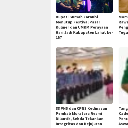
Bupati Bursah Zarnubi
Mome
Menutup Festival Pasar
Rawa
Kuliner dan UMKM Perayaan
Peng
Hari Jadi Kabupaten Lahat ke-
Tuga
157
88 PNS dan CPNS Kedinasan
Tang
Pemkab Muratara Resmi
Kade
Dilantik, Sekda Tekankan
Penc
Integritas dan Kejujuran
Aswa