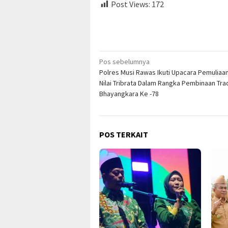
Post Views:
172
Navigasi
Pos sebelumnya
Polres Musi Rawas Ikuti Upacara Pemuliaan 
pos
Nilai Tribrata Dalam Rangka Pembinaan Trad
Bhayangkara Ke -78
POS TERKAIT