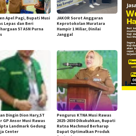
n Apel Pagi, Bupati Musi
JAKOR Sorot Anggaran
s Lepas dan Beri
Keprotokolan Muratara
hargaan 57 ASN Purna
Hampir 1 Miliar, Dinilai
s
Janggal
an Dingin Dion Hary,ST
Pengurus KTNA Musi Rawas
r GP Ansor Musi Rawas
2025-2030 Dikukuhkan, Bupati
ipta Landmark Gedung
Ratna Machmud Berharap
ja Center
Dapat Optimalkan Produk