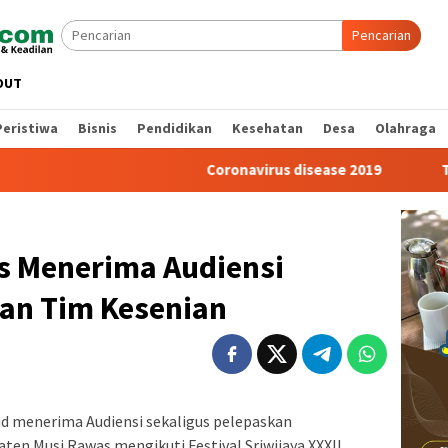
Pencarian
OUT
Peristiwa
Bisnis
Pendidikan
Kesehatan
Desa
Olahraga
Coronavirus disease 2019
Tragedi Pe
s Menerima Audiensi
san Tim Kesenian
d menerima Audiensi sekaligus pelepaskan
en Musi Rawas mengikuti Festival Sriwijaya XXXII