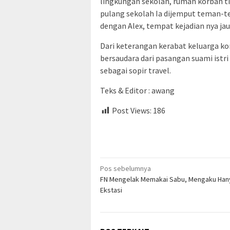
lingkungan sekolah, rumah korban ti
pulang sekolah Ia dijemput teman-t
dengan Alex, tempat kejadian nya jauh
Dari keterangan kerabat keluarga ko
bersaudara dari pasangan suami istri
sebagai sopir travel.
Teks & Editor : awang
Post Views:
186
Navigasi
Pos sebelumnya
FN Mengelak Memakai Sabu, Mengaku Hany
pos
Ekstasi