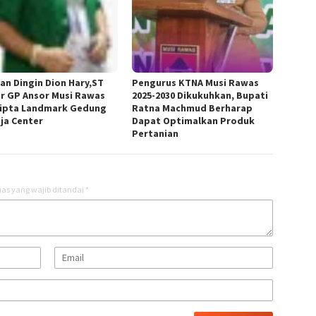
an Dingin Dion Hary,ST
Pengurus KTNA Musi Rawas
r GP Ansor Musi Rawas
2025-2030 Dikukuhkan, Bupati
ipta Landmark Gedung
Ratna Machmud Berharap
ja Center
Dapat Optimalkan Produk
Pertanian
as yang wajib ditandai
*