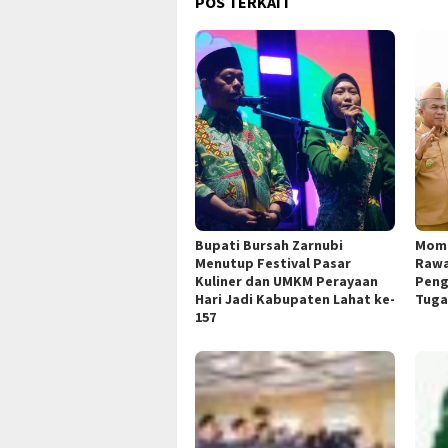
POS TERKAIT
Bupati Bursah Zarnubi
Mome
Menutup Festival Pasar
Rawa
Kuliner dan UMKM Perayaan
Peng
Hari Jadi Kabupaten Lahat ke-
Tuga
157