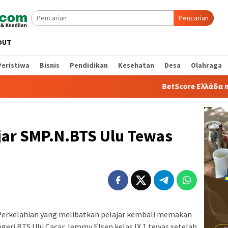
Pencarian
OUT
Peristiwa
Bisnis
Pendidikan
Kesehatan
Desa
Olahraga
BetScore Ελλάδα mobile ap
jar SMP.N.BTS Ulu Tewas
erkelahian yang melibatkan pelajar kembali memakan
egeri BTS Ulu Cacar Jemmy Elsen kelas IX.1 tewas setelah