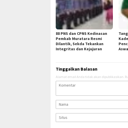
88 PNS dan CPNS Kedinasan
Tang
Pemkab Muratara Resmi
Kade
Dilantik, Sekda Tekankan
Penc
Integritas dan Kejujuran
Aswa
Tinggalkan Balasan
Alamat email Anda tidak akan dipublikasikan.
Ru