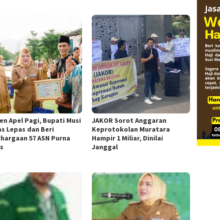
n Apel Pagi, Bupati Musi
JAKOR Sorot Anggaran
s Lepas dan Beri
Keprotokolan Muratara
hargaan 57 ASN Purna
Hampir 1 Miliar, Dinilai
s
Janggal