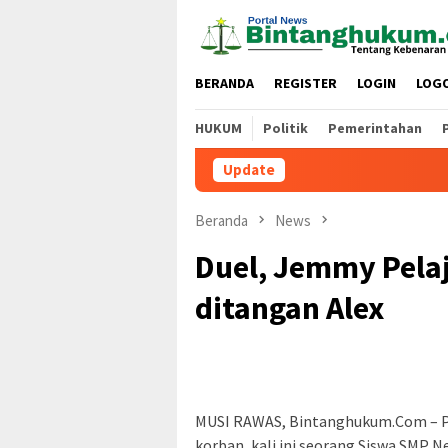
Loncat
ke
konten
BERANDA
REGISTER
LOGIN
LOG
HUKUM
Politik
Pemerintahan
Update
Beranda
News
Duel, Jemmy Pela
ditangan Alex
MUSI RAWAS, Bintanghukum.Com – P
korban, kali ini seorang Siswa SMP N