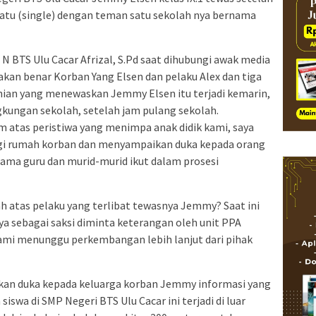
satu (single) dengan teman satu sekolah nya bernama
N BTS Ulu Cacar Afrizal, S.Pd saat dihubungi awak media
akan benar Korban Yang Elsen dan pelaku Alex dan tiga
hian yang menewaskan Jemmy Elsen itu terjadi kemarin,
ingkungan sekolah, setelah jam pulang sekolah.
atas peristiwa yang menimpa anak didik kami, saya
gi rumah korban dan menyampaikan duka kepada orang
rsama guru dan murid-murid ikut dalam prosesi
ah atas pelaku yang terlibat tewasnya Jemmy? Saat ini
ya sebagai saksi diminta keterangan oleh unit PPA
kami menunggu perkembangan lebih lanjut dari pihak
kan duka kepada keluarga korban Jemmy informasi yang
iswa di SMP Negeri BTS Ulu Cacar ini terjadi di luar