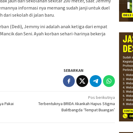
dak jauh dari sekolahan sekitar 200 meter, saat Jemmy
emannya informasi nya memang sudah janji untuk duel
 dari sekolah di jalan baru.
rban (Dedi), Jemmy ini adalah anak ketiga dari empat
 Mancik dan Seni. Ayah korban sehari-harinya bekerja
SEBARKAN
Pos berikutnya
a Pakai
Terbentuknya BRIDA Akankah Hapus Stigma
Balitbangda ‘Tempat Buangan’