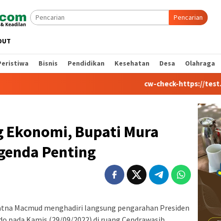
Pencarian
OUT
Peristiwa
Bisnis
Pendidikan
Kesehatan
Desa
Olahraga
cw-check-https://test.com/
g Ekonomi, Bupati Mura
Agenda Penting
Ratna Macmud menghadiri langsung pengarahan Presiden
odo pada Kamis (29/09/2022) di ruang Cendrawasih