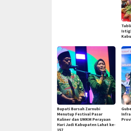
Tabl
Isti
Kabu
Bupati Bursah Zarnubi
Gube
Menutup Festival Pasar
Infr
Kuliner dan UMKM Perayaan
Prov
Hari Jadi Kabupaten Lahat ke-
157