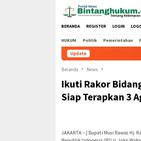
Loncat
ke
konten
BERANDA
REGISTER
LOGIN
LOG
HUKUM
Politik
Pemerintahan
Update
Beranda
News
Ikuti Rakor Bidan
Siap Terapkan 3 
JAKARTA – | Bupati Musi Rawas Hj. 
Republik Indonesia (RI) Ir. Joko Wid