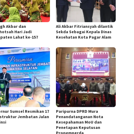
igh Akbar dan
Ali Akbar Fitriansyah dilantik
ghotsah Hari Jadi
Sekda Sebagai Kepala Dinas
paten Lahat ke-157
Kesehatan Kota Pagar Alam
rnur Sumsel Resmikan 17
Paripurna DPRD Mura
astruktur Jembatan Jalan
Penandatanganan Nota
insi
Kesepahaman MoU dan
Penetapan Keputusan
Propemperda