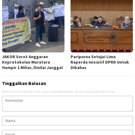
JAKOR Sorot Anggaran
Paripurna Setujui Lima
Keprotokolan Muratara
Raperda Inisiatif DPRD Untuk
Hampir 1 Miliar, Dinilai Janggal
Dibahas
Tinggalkan Balasan
Alamat email Anda tidak akan dipublikasikan.
Ruas yang wajib ditandai
*