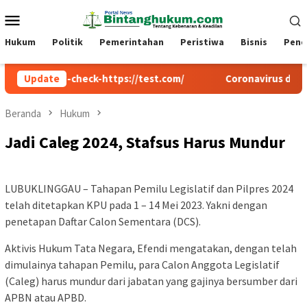
Loncat
Menu
ke
Mobile
konten
Hukum
Politik
Pemerintahan
Peristiwa
Bisnis
Pend
cw-check-https://test.com/
Update
Coronavirus disease 2019
Beranda
Hukum
Jadi Caleg 2024, Stafsus Harus Mundur
LUBUKLINGGAU – Tahapan Pemilu Legislatif dan Pilpres 2024
telah ditetapkan KPU pada 1 – 14 Mei 2023. Yakni dengan
penetapan Daftar Calon Sementara (DCS).
Aktivis Hukum Tata Negara, Efendi mengatakan, dengan telah
dimulainya tahapan Pemilu, para Calon Anggota Legislatif
(Caleg) harus mundur dari jabatan yang gajinya bersumber dari
APBN atau APBD.