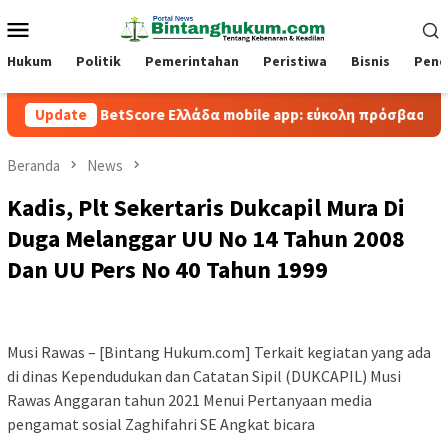
Loncat
Menu
ke
Mobile
konten
Hukum
Politik
Pemerintahan
Peristiwa
Bisnis
Pend
Update
BetScore Ελλάδα mobile app: εύκολη πρόσβαση και παιχνί
Beranda
News
Kadis, Plt Sekertaris Dukcapil Mura Di
Duga Melanggar UU No 14 Tahun 2008
Dan UU Pers No 40 Tahun 1999
Musi Rawas – [Bintang Hukum.com] Terkait kegiatan yang ada
di dinas Kependudukan dan Catatan Sipil (DUKCAPIL) Musi
Rawas Anggaran tahun 2021 Menui Pertanyaan media
pengamat sosial Zaghifahri SE Angkat bicara