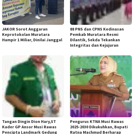
JAKOR Sorot Anggaran
88 PNS dan CPNS Kedinasan
Keprotokolan Muratara
Pemkab Muratara Resmi
Hampir 1 Miliar, Dinilai Janggal
Dilantik, Sekda Tekankan
Integritas dan Kejujuran
Tangan Dingin Dion Hary,ST
Pengurus KTNA Musi Rawas
Kader GP Ansor Musi Rawas
2025-2030 Dikukuhkan, Bupati
Pencipta Landmark Gedung
Ratna Machmud Berharap