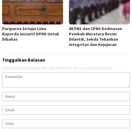
Paripurna Setujui Lima
88 PNS dan CPNS Kedinasan
Raperda Inisiatif DPRD Untuk
Pemkab Muratara Resmi
Dibahas
Dilantik, Sekda Tekankan
Integritas dan Kejujuran
Tinggalkan Balasan
Alamat email Anda tidak akan dipublikasikan.
Ruas yang wajib ditandai
*