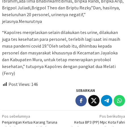
Ibrahim,ada lima Bhabinkamtibmas, Bripka Randi, Bripka Arip,
Brigpol Juliadi,Brigpol Theo dan Briptu Rezky.”Dan, hasilnya,
keseluruhan 20 personel, urinenya negatif,”
jelasnya.Menurutnya
“Kapolres menjelaskan selain dilakukan tes urine, dilakukan
juga tes kesehatan para personel, terlebih lagi saat ini masih
masa pandemi covid 19.”Oleh sebab itu, dihimbau kepada
personel dan masyarakat khususnya di Kecamatan Jayaloka
dan Kabupaten Mura, untuk tetap menerapkan protokol
kesehatan,” tutupnya Kapolres dengan pangkat dua Melati
(Ferry)
Post Views:
146
SEBARKAN
Navigasi
Pos sebelumnya
Pos berikutnya
Penjaringan Ketua Karang Taruna
Ketua BP3 (PP) Mpc Kota Fahri
pos