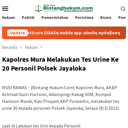
Loncat
Menu
ke
Mobile
konten
Hukum
Politik
Pemerintahan
Peristiwa
Bisnis
Pend
BetScore Ελλάδα mobile app: εύκολη πρόσβαση και παιχνίδι
Update
Beranda
Hukum
Kapolres Mura Melakukan Tes Urine Ke
20 Personil Polsek Jayaloka
MUSI RAWAS – [Bintang Hukum.Com] Kapolres Mura, AKBP
Achmad Gusti Hartono, didampingi Kabag SDM, Kompol
Harisson Manik, Kasi Propam AKP Purwanto, melakukan tes
urine 20 kepada personel Polsek Jayaloka, Selasa (8/3/2022).
saat di Lakukan tes Urin kepada Personil