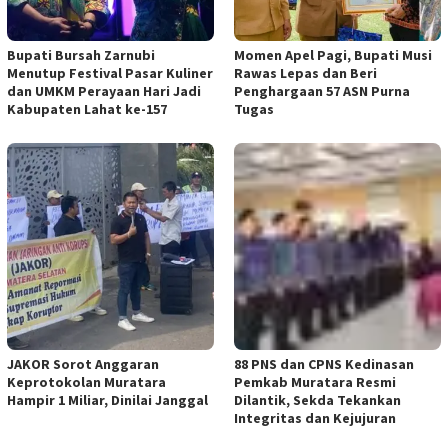
Bupati Bursah Zarnubi
Momen Apel Pagi, Bupati Musi
Menutup Festival Pasar Kuliner
Rawas Lepas dan Beri
dan UMKM Perayaan Hari Jadi
Penghargaan 57 ASN Purna
Kabupaten Lahat ke-157
Tugas
JAKOR Sorot Anggaran
88 PNS dan CPNS Kedinasan
Keprotokolan Muratara
Pemkab Muratara Resmi
Hampir 1 Miliar, Dinilai Janggal
Dilantik, Sekda Tekankan
Integritas dan Kejujuran