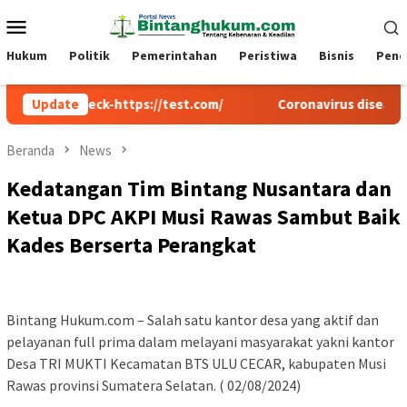
Loncat
Menu
ke
Mobile
konten
Hukum
Politik
Pemerintahan
Peristiwa
Bisnis
Pend
w-check-https://test.com/
Update
Coronavirus disease 2019
Beranda
News
Kedatangan Tim Bintang Nusantara dan
Ketua DPC AKPI Musi Rawas Sambut Baik
Kades Berserta Perangkat
Bintang Hukum.com – Salah satu kantor desa yang aktif dan
pelayanan full prima dalam melayani masyarakat yakni kantor
Desa TRI MUKTI Kecamatan BTS ULU CECAR, kabupaten Musi
Rawas provinsi Sumatera Selatan. ( 02/08/2024)