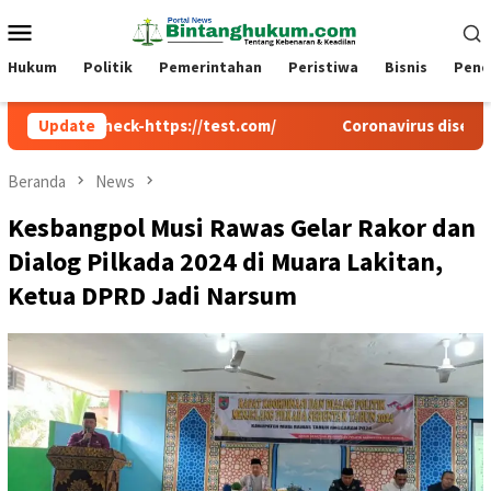
Loncat
Menu
ke
Mobile
konten
Hukum
Politik
Pemerintahan
Peristiwa
Bisnis
Pend
-check-https://test.com/
Update
Coronavirus disease 2019
Beranda
News
Kesbangpol Musi Rawas Gelar Rakor dan
Dialog Pilkada 2024 di Muara Lakitan,
Ketua DPRD Jadi Narsum