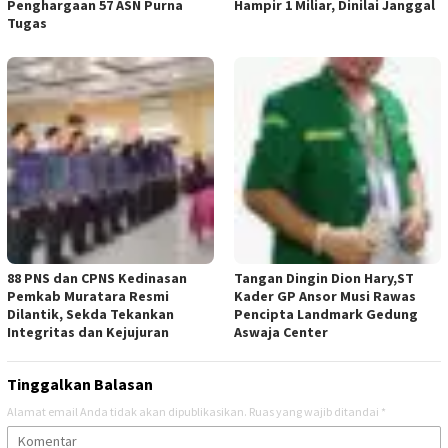
Penghargaan 57 ASN Purna
Hampir 1 Miliar, Dinilai Janggal
Tugas
88 PNS dan CPNS Kedinasan
Tangan Dingin Dion Hary,ST
Pemkab Muratara Resmi
Kader GP Ansor Musi Rawas
Dilantik, Sekda Tekankan
Pencipta Landmark Gedung
Integritas dan Kejujuran
Aswaja Center
Tinggalkan Balasan
Alamat email Anda tidak akan dipublikasikan.
Ruas yang wajib ditandai
*