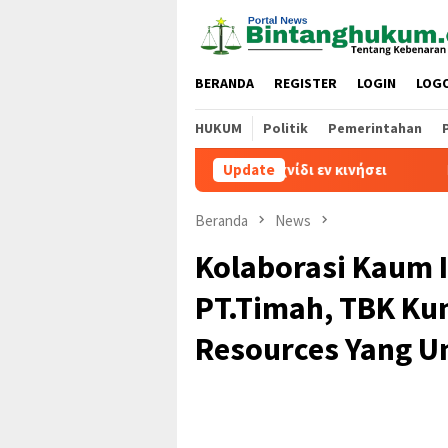
Loncat
ke
konten
BERANDA
REGISTER
LOGIN
LOG
HUKUM
Politik
Pemerintahan
p: εύκολη πρόσβαση και παιχνίδι εν κινήσει
Update
Melbet offi
Beranda
News
Kolaborasi Kaum 
PT.Timah, TBK K
Resources Yang U