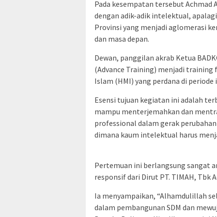
Pada kesempatan tersebut Achmad A
dengan adik-adik intelektual, apala
Provinsi yang menjadi aglomerasi ke
dan masa depan.
Dewan, panggilan akrab Ketua BADKO
(Advance Training) menjadi training
Islam (HMI) yang perdana di periode i
Esensi tujuan kegiatan ini adalah t
mampu menterjemahkan dan mentran
professional dalam gerak perubahan so
dimana kaum intelektual harus menja
Pertemuan ini berlangsung sangat 
responsif dari Dirut PT. TIMAH, Tbk 
Ia menyampaikan, “Alhamdulillah sel
dalam pembangunan SDM dan mewujud