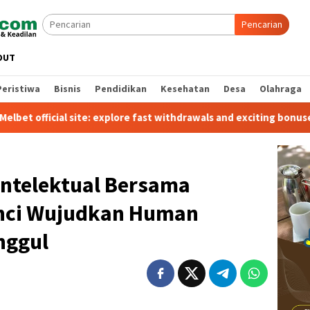
Pencarian
OUT
Peristiwa
Bisnis
Pendidikan
Kesehatan
Desa
Olahraga
cial site: explore fast withdrawals and exciting bonuses
Intelektual Bersama
unci Wujudkan Human
nggul