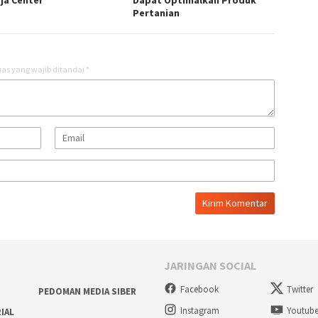
ja Center
Dapat Optimalkan Produk
Pertanian
as yang wajib ditandai
*
JARINGAN SOCIAL
Facebook
Twitter
PEDOMAN MEDIA SIBER
Instagram
Youtub
RIAL