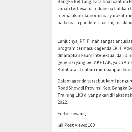
Bangka Belitung. Kita lihat saat ini
timah terbesar di Indonesia bahkan t
memajukan ekonomi masyarakat melal
pada masa pandemi saat ini, meskip
Lanjutnya, PT Timah sangat antusias
program termasuk agenda LK III Ad
diharapkan kaum intelektual dari s
generasi yang ber AKHLAK, yaitu Am
Kolaboratif dalam membangun huma
Dalam agenda tersebut kami pengu
Road Show di Provinsi Kep. Bangka 
Training LK3 di yang akan di laksan
2022.
Editor : awang
Post Views:
163