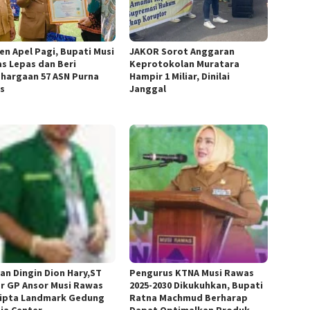
n Apel Pagi, Bupati Musi
JAKOR Sorot Anggaran
s Lepas dan Beri
Keprotokolan Muratara
hargaan 57 ASN Purna
Hampir 1 Miliar, Dinilai
s
Janggal
an Dingin Dion Hary,ST
Pengurus KTNA Musi Rawas
r GP Ansor Musi Rawas
2025-2030 Dikukuhkan, Bupati
ipta Landmark Gedung
Ratna Machmud Berharap