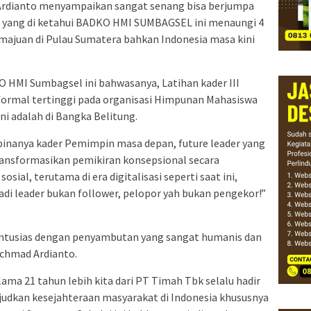
rdianto menyampaikan sangat senang bisa berjumpa
gi yang di ketahui BADKO HMI SUMBAGSEL ini menaungi 4
majuan di Pulau Sumatera bahkan Indonesia masa kini
 HMI Sumbagsel ini bahwasanya, Latihan kader III
 formal tertinggi pada organisasi Himpunan Mahasiswa
ni adalah di Bangka Belitung.
erbinanya kader Pemimpin masa depan, future leader yang
sformasikan pemikiran konsepsional secara
sial, terutama di era digitalisasi seperti saat ini,
di leader bukan follower, pelopor yah bukan pengekor!”
antusias dengan penyambutan yang sangat humanis dan
Achmad Ardianto.
ama 21 tahun lebih kita dari PT Timah Tbk selalu hadir
kan kesejahteraan masyarakat di Indonesia khususnya