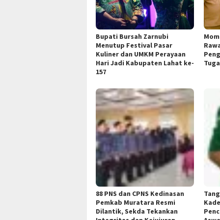
Bupati Bursah Zarnubi
Mome
Menutup Festival Pasar
Rawa
Kuliner dan UMKM Perayaan
Peng
Hari Jadi Kabupaten Lahat ke-
Tuga
157
88 PNS dan CPNS Kedinasan
Tang
Pemkab Muratara Resmi
Kade
Dilantik, Sekda Tekankan
Penc