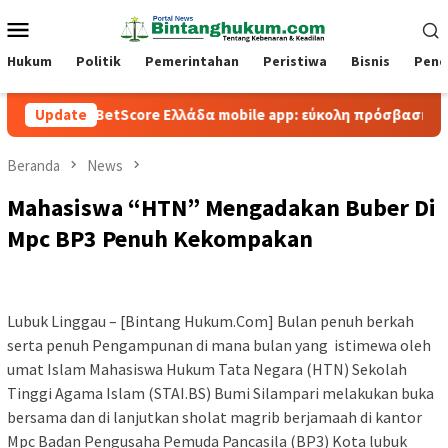
Loncat
Menu
ke
Mobile
konten
Hukum
Politik
Pemerintahan
Peristiwa
Bisnis
Pend
BetScore Ελλάδα mobile app: εύκολη πρόσβαση και παιχνίδι
Update
Beranda
News
Mahasiswa “HTN” Mengadakan Buber Di
Mpc BP3 Penuh Kekompakan
Lubuk Linggau – [Bintang Hukum.Com] Bulan penuh berkah
serta penuh Pengampunan di mana bulan yang istimewa oleh
umat Islam Mahasiswa Hukum Tata Negara (HTN) Sekolah
Tinggi Agama Islam (STAI.BS) Bumi Silampari melakukan buka
bersama dan di lanjutkan sholat magrib berjamaah di kantor
Mpc Badan Pengusaha Pemuda Pancasila (BP3) Kota lubuk