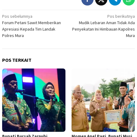
Navigasi
Pos sebelumnya
Pos berikutnya
Forum Petani Sawit Memberikan
Mudik Lebaran Aman Tidak Ada
pos
Apresiasi Kepada Tim Landak
Penyekatan Ini Himbauan Kapolres
Polres Mura
Mura
POS TERKAIT
Bupati Bursah Zarnubi
Momen Apel Pagi, Bupati Musi