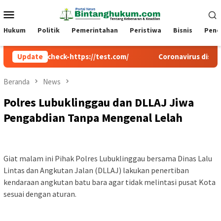
Loncat
Menu
ke
Mobile
konten
Hukum
Politik
Pemerintahan
Peristiwa
Bisnis
Pend
cw-check-https://test.com/
Update
Coronavirus disease 2019
Beranda
News
Polres Lubuklinggau dan DLLAJ Jiwa
Pengabdian Tanpa Mengenal Lelah
Giat malam ini Pihak Polres Lubuklinggau bersama Dinas Lalu
Lintas dan Angkutan Jalan (DLLAJ) lakukan penertiban
kendaraan angkutan batu bara agar tidak melintasi pusat Kota
sesuai dengan aturan.