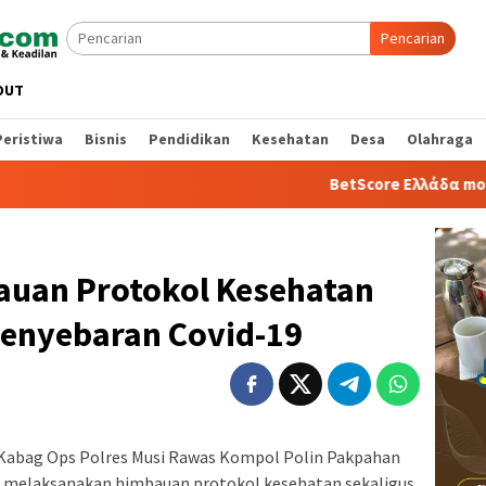
Pencarian
OUT
Peristiwa
Bisnis
Pendidikan
Kesehatan
Desa
Olahraga
BetScore Ελλάδα mobile app:
auan Protokol Kesehatan
enyebaran Covid-19
Kabag Ops Polres Musi Rawas Kompol Polin Pakpahan
s melaksanakan himbauan protokol kesehatan sekaligus