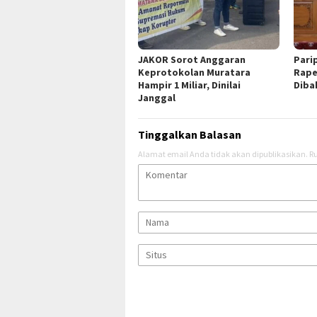
JAKOR Sorot Anggaran
Pari
Keprotokolan Muratara
Rape
Hampir 1 Miliar, Dinilai
Diba
Janggal
Tinggalkan Balasan
Alamat email Anda tidak akan dipublikasikan.
Ru