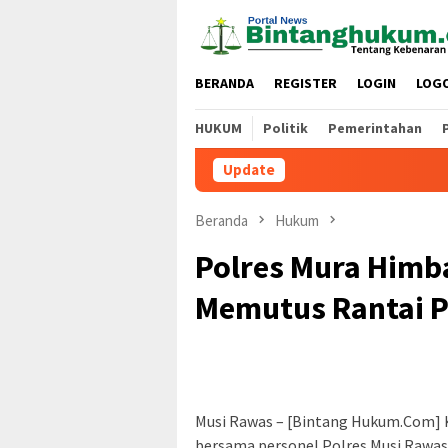
Loncat
ke
konten
BERANDA
REGISTER
LOGIN
LOG
HUKUM
Politik
Pemerintahan
Update
Beranda
Hukum
Polres Mura Himb
Memutus Rantai P
Musi Rawas – [Bintang Hukum.Com] 
bersama personel Polres Musi Rawa