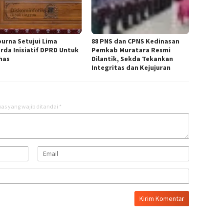
purna Setujui Lima
88 PNS dan CPNS Kedinasan
rda Inisiatif DPRD Untuk
Pemkab Muratara Resmi
has
Dilantik, Sekda Tekankan
Integritas dan Kejujuran
as yang wajib ditandai
*