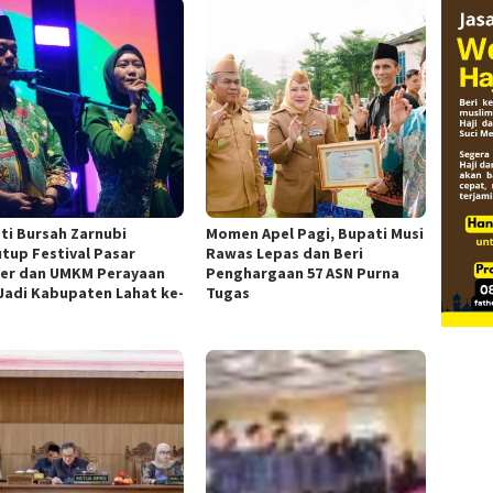
ti Bursah Zarnubi
Momen Apel Pagi, Bupati Musi
tup Festival Pasar
Rawas Lepas dan Beri
ner dan UMKM Perayaan
Penghargaan 57 ASN Purna
 Jadi Kabupaten Lahat ke-
Tugas