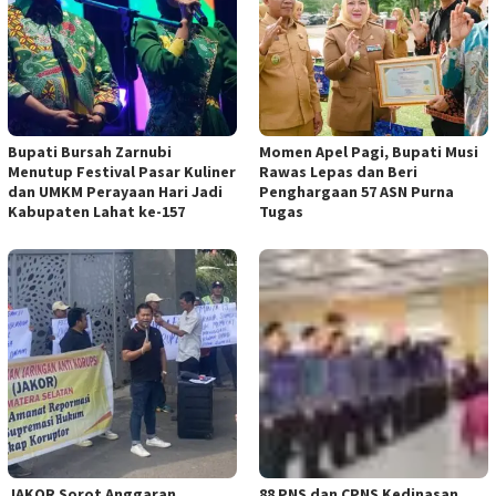
Bupati Bursah Zarnubi
Momen Apel Pagi, Bupati Musi
Menutup Festival Pasar Kuliner
Rawas Lepas dan Beri
dan UMKM Perayaan Hari Jadi
Penghargaan 57 ASN Purna
Kabupaten Lahat ke-157
Tugas
JAKOR Sorot Anggaran
88 PNS dan CPNS Kedinasan