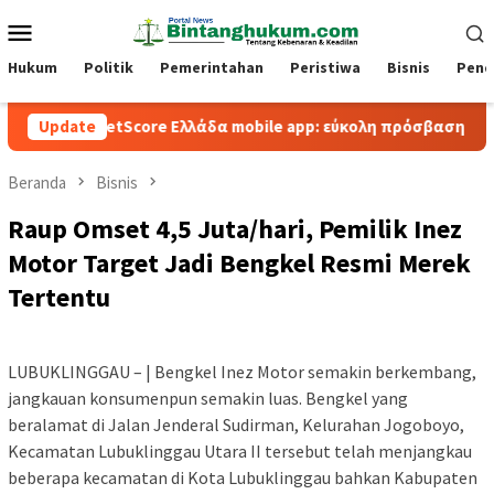
Loncat
Menu
ke
Mobile
konten
Hukum
Politik
Pemerintahan
Peristiwa
Bisnis
Pend
BetScore Ελλάδα mobile app: εύκολη πρόσβαση και παιχνίδι
Update
Beranda
Bisnis
Raup Omset 4,5 Juta/hari, Pemilik Inez
Motor Target Jadi Bengkel Resmi Merek
Tertentu
LUBUKLINGGAU – | Bengkel Inez Motor semakin berkembang,
jangkauan konsumenpun semakin luas. Bengkel yang
beralamat di Jalan Jenderal Sudirman, Kelurahan Jogoboyo,
Kecamatan Lubuklinggau Utara II tersebut telah menjangkau
beberapa kecamatan di Kota Lubuklinggau bahkan Kabupaten