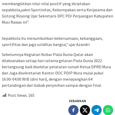
membangkitkan nilai-nilai positif yang diciptakan
sepakbola,yakni Sportivitas, Kekompakan serta Kerjasama dan
Gotong Royong Ujar Sekretaris DPC PDI Perjuangan Kabupaten
Musi Rawas ini”.
Sepakbola itu menumbuhkan kebersamaan, kebanggaan,
sportifitas dan juga soliditas bangsa,” ujar Azandri
Sebelumnya Kegiatan Nobar Piala Dunia Qatar akan
dilaksanakan setiap hari selama gelaran Piala Dunia 2022
berlangsung baik disekitar pelataran rumah Ketua DPRD Mura
dan Juga disekretariat Kantor DOC PDIP Mura mulai pukul
16.00-04.00 WIB (dini hari), dengan menayangkan 64
pertandingan dari babak penyisihan sampai dengan final.
Post Views:
165
SEBARKAN