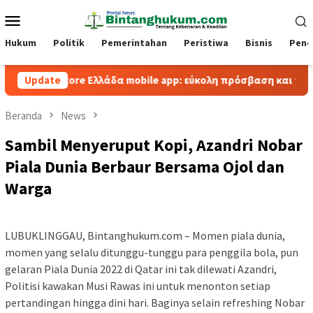
Loncat
Menu
ke
Mobile
konten
Hukum
Politik
Pemerintahan
Peristiwa
Bisnis
Pend
BetScore Ελλάδα mobile app: εύκολη πρόσβαση και παιχνίδι εν 
Update
Beranda
News
Sambil Menyeruput Kopi, Azandri Nobar
Piala Dunia Berbaur Bersama Ojol dan
Warga
LUBUKLINGGAU, Bintanghukum.com – Momen piala dunia,
momen yang selalu ditunggu-tunggu para penggila bola, pun
gelaran Piala Dunia 2022 di Qatar ini tak dilewati Azandri,
Politisi kawakan Musi Rawas ini untuk menonton setiap
pertandingan hingga dini hari. Baginya selain refreshing Nobar