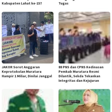
Kabupaten Lahat ke-157
Tugas
JAKOR Sorot Anggaran
88 PNS dan CPNS Kedinasan
Keprotokolan Muratara
Pemkab Muratara Resmi
Hampir 1 Miliar, Dinilai Janggal
Dilantik, Sekda Tekankan
Integritas dan Kejujuran