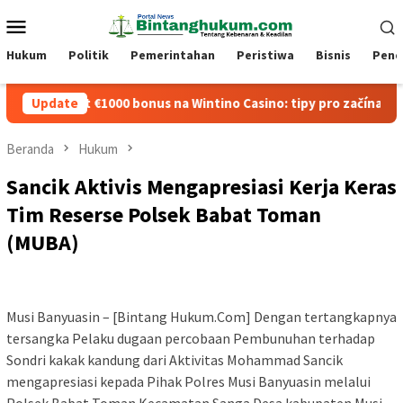
Loncat
Menu
ke
Mobile
konten
Hukum
Politik
Pemerintahan
Peristiwa
Bisnis
Pend
yužít €1000 bonus na Wintino Casino: tipy pro začínající hráče
Update
Beranda
Hukum
Sancik Aktivis Mengapresiasi Kerja Keras
Tim Reserse Polsek Babat Toman
(MUBA)
Musi Banyuasin – [Bintang Hukum.Com] Dengan tertangkapnya
tersangka Pelaku dugaan percobaan Pembunuhan terhadap
Sondri kakak kandung dari Aktivitas Mohammad Sancik
mengapresiasi kepada Pihak Polres Musi Banyuasin melalui