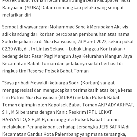
Polsek Babat Toman Kecamatan Sanga Desa kabupaten Musi
Banyuasin (MUBA) Dalam menangkap pelaku yang sempat
melarikan diri
Sempat di wawancarai Mohammad Sancik Merupakan Aktivis
adik kandung dari korban percobaan pembunuhan atas nama
Sodri kejadian itu di Musi Banyuasin, 23 Maret 2022, sekira pukul
02.30 Wib, di Jln Lintas Sekayu – Lubuk Linggau Kontrakan /
bedeng dekat Pasar Pagi Mangun Jaya Kelurahan Mangun Jaya
Kecamatan Babat Toman dan pelakunya sudah berhasil di
ringkus tim Reserse Polsek Babat Toman
“Saya pribadi Mewakili keluarga Sodri (Korban) sangat
mengapresiasi dan mengucapkan terimakasih atas kerja keras
tim Polres Musi Banyuasin (MUBA) melalui Polsek Babat
Toman dipimpin oleh Kapolsek Babat Toman AKP ADY AKHYAT,
S.H, M.Si bersama dengan Kanit Reskrim IPTU LEKAT
HARYANTO, S.H,.M.H, dan anggota Polsek Babat Toman
melakukan Penangkapan terhadap tersangka JERI SATRIA di
Kecamatan Gandus Kota Palembang yang mana tersangka,