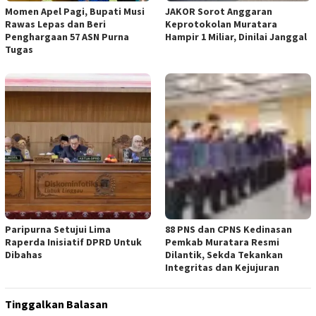
Momen Apel Pagi, Bupati Musi
JAKOR Sorot Anggaran
Rawas Lepas dan Beri
Keprotokolan Muratara
Penghargaan 57 ASN Purna
Hampir 1 Miliar, Dinilai Janggal
Tugas
Paripurna Setujui Lima
88 PNS dan CPNS Kedinasan
Raperda Inisiatif DPRD Untuk
Pemkab Muratara Resmi
Dibahas
Dilantik, Sekda Tekankan
Integritas dan Kejujuran
Tinggalkan Balasan