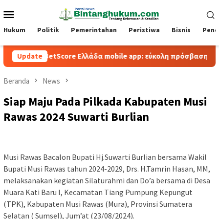
Loncat
Menu
ke
Mobile
konten
Hukum
Politik
Pemerintahan
Peristiwa
Bisnis
Pend
BetScore Ελλάδα mobile app: εύκολη πρόσβαση και παιχνίδι
Update
Beranda
News
Siap Maju Pada Pilkada Kabupaten Musi
Rawas 2024 Suwarti Burlian
Musi Rawas Bacalon Bupati Hj.Suwarti Burlian bersama Wakil
Bupati Musi Rawas tahun 2024-2029, Drs. H.Tamrin Hasan, MM,
melaksanakan kegiatan Silaturahmi dan Do’a bersama di Desa
Muara Kati Baru I, Kecamatan Tiang Pumpung Kepungut
(TPK), Kabupaten Musi Rawas (Mura), Provinsi Sumatera
Selatan ( Sumsel), Jum’at (23/08/2024).