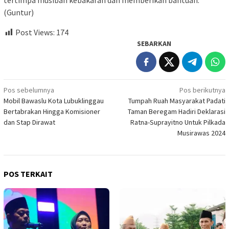
tertimpa musibah kebakaran dan memberikan bantuan.
(Guntur)
Post Views:
174
SEBARKAN
Navigasi
Pos sebelumnya
Pos berikutnya
Mobil Bawaslu Kota Lubuklinggau
Tumpah Ruah Masyarakat Padati
pos
Bertabrakan Hingga Komisioner
Taman Beregam Hadiri Deklarasi
dan Stap Dirawat
Ratna-Suprayitno Untuk Pilkada
Musirawas 2024
POS TERKAIT