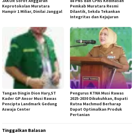
JAKOR Sorot Anggaran
88 PNS dan CPNS Kedinasan
Keprotokolan Muratara
Pemkab Muratara Resmi
Hampir 1 Miliar, Dinilai Janggal
Dilantik, Sekda Tekankan
Integritas dan Kejujuran
Tangan Dingin Dion Hary,ST
Pengurus KTNA Musi Rawas
Kader GP Ansor Musi Rawas
2025-2030 Dikukuhkan, Bupati
Pencipta Landmark Gedung
Ratna Machmud Berharap
Aswaja Center
Dapat Optimalkan Produk
Pertanian
Tinggalkan Balasan