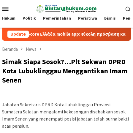
Loncat
Menu
ke
Mobile
konten
Hukum
Politik
Pemerintahan
Peristiwa
Bisnis
Pend
BetScore Ελλάδα mobile app: εύκολη πρόσβαση και παιχνίδι εν
Update
Beranda
News
Simak Siapa Sosok?…Plt Sekwan DPRD
Kota Lubuklinggau Menggantikan Imam
Senen
Jabatan Sekretaris DPRD Kota Lubuklinggau Provinsi
Sumatera Selatan mengalami kekosongan disebabkan sosok
Imam Senen yang menempati posisi jabatan telah purna bakti
atau pensiun.