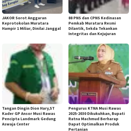
JAKOR Sorot Anggaran
88 PNS dan CPNS Kedinasan
Keprotokolan Muratara
Pemkab Muratara Resmi
Hampir 1 Miliar, Dinilai Janggal
Dilantik, Sekda Tekankan
Integritas dan Kejujuran
Tangan Dingin Dion Hary,ST
Pengurus KTNA Musi Rawas
Kader GP Ansor Musi Rawas
2025-2030 Dikukuhkan, Bupati
Pencipta Landmark Gedung
Ratna Machmud Berharap
Aswaja Center
Dapat Optimalkan Produk
Pertanian