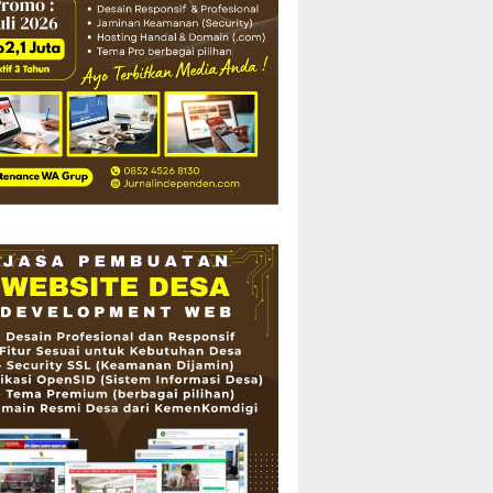
Tabligh Akbar dan
Istighotsah Hari Jadi
Kabupaten Lahat ke-157