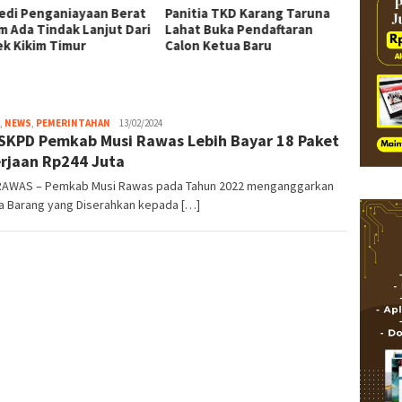
edi Penganiayaan Berat
Panitia TKD Karang Taruna
m Ada Tindak Lanjut Dari
Lahat Buka Pendaftaran
ek Kikim Timur
Calon Ketua Baru
,
NEWS
,
PEMERINTAHAN
detiklinggau@gmail.com
13/02/2024
SKPD Pemkab Musi Rawas Lebih Bayar 18 Paket
rjaan Rp244 Juta
RAWAS – Pemkab Musi Rawas pada Tahun 2022 menganggarkan
ja Barang yang Diserahkan kepada […]