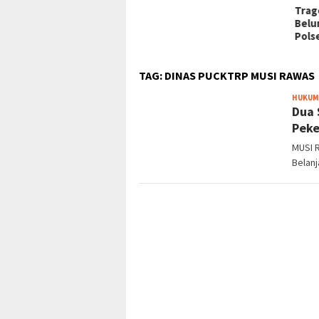
ligh Akbar dan
Trag
ighotsah Hari Jadi
Belu
upaten Lahat ke-157
Pols
TAG:
DINAS PUCKTRP MUSI RAWAS
HUKUM
Dua 
Peke
MUSI 
Belan