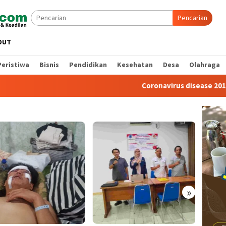
Pencarian
OUT
Peristiwa
Bisnis
Pendidikan
Kesehatan
Desa
Olahraga
Coronavirus disease 2019
Paripu
Agend
Jadi K
157 T
»