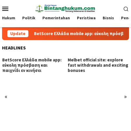
Loncat
Menu
ke
Mobile
konten
Hukum
Politik
Pemerintahan
Peristiwa
Bisnis
Pend
Update
BetScore Ελλάδα mobile app: εύκολη πρόσβαση και π
HEADLINES
Melbet official site: explore
cw-check-https://test.com/
fast withdrawals and exciting
bonuses
«
»