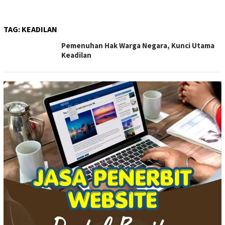
TAG:
KEADILAN
Pemenuhan Hak Warga Negara, Kunci Utama
Keadilan