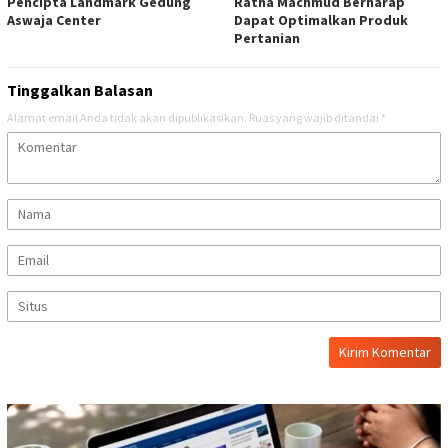
Pencipta Landmark Gedung
Ratna Machmud Berharap
Aswaja Center
Dapat Optimalkan Produk
Pertanian
Tinggalkan Balasan
Alamat email Anda tidak akan dipublikasikan.
Ruas yang wajib ditandai
*