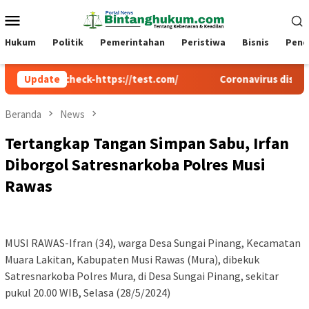
Loncat
Menu
ke
Mobile
konten
Hukum
Politik
Pemerintahan
Peristiwa
Bisnis
Pend
cw-check-https://test.com/
Update
Coronavirus disease 2019
Beranda
News
Tertangkap Tangan Simpan Sabu, Irfan
Diborgol Satresnarkoba Polres Musi
Rawas
MUSI RAWAS-Ifran (34), warga Desa Sungai Pinang, Kecamatan
Muara Lakitan, Kabupaten Musi Rawas (Mura), dibekuk
Satresnarkoba Polres Mura, di Desa Sungai Pinang, sekitar
pukul 20.00 WIB, Selasa (28/5/2024)