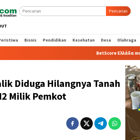
Pencarian
OUT
Peristiwa
Bisnis
Pendidikan
Kesehatan
Desa
Olahraga
BetScore Ελλάδα mobile app:
lik Diduga Hilangnya Tanah
M2 Milik Pemkot