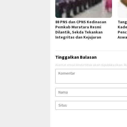
88 PNS dan CPNS Kedinasan
Tang
Pemkab Muratara Resmi
Kade
Dilantik, Sekda Tekankan
Penc
Integritas dan Kejujuran
Aswa
Tinggalkan Balasan
Alamat email Anda tidak akan dipublikasikan.
Ru