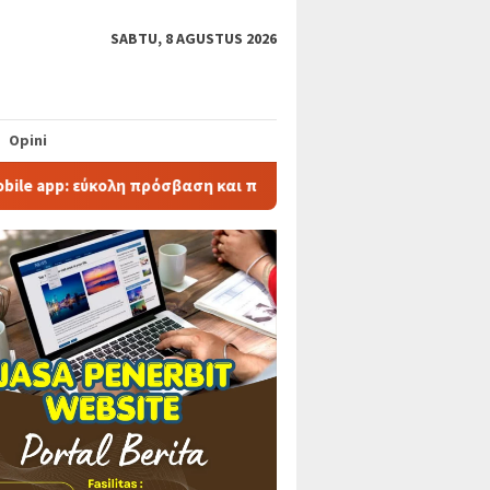
SABTU, 8 AGUSTUS 2026
Opini
 εύκολη πρόσβαση και παιχνίδι εν κινήσει
Melbet offici