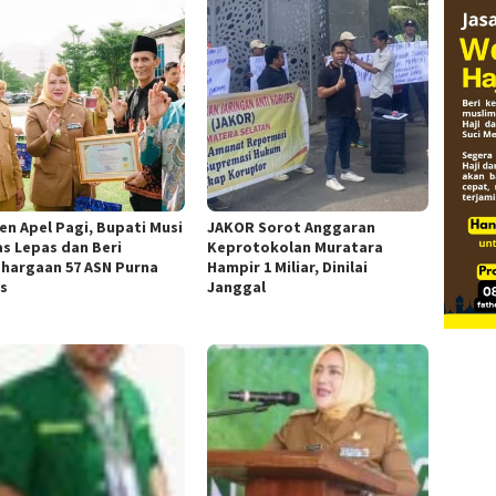
n Apel Pagi, Bupati Musi
JAKOR Sorot Anggaran
s Lepas dan Beri
Keprotokolan Muratara
hargaan 57 ASN Purna
Hampir 1 Miliar, Dinilai
s
Janggal