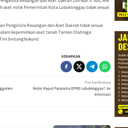
Pengelola Keuangan dan Aset Daerah Zulfikar. S. Sos, MM
 aset milik Pemerintah Kota Lubuklinggau tidak sesuai
adan Pengelola Keuangan dan Aset Daerah tidak sesuai
 dalam kepemilikan aset tanah Taman Olahraga
 (Tim bintanghukum)
SEBARKAN
Pos berikutnya
nggelam
Molor Rapat Paripurna DPRD Lubuklinggau?..Ini
Informasi