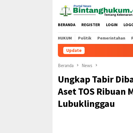
Loncat
ke
konten
BERANDA
REGISTER
LOGIN
LOG
HUKUM
Politik
Pemerintahan
Update
Beranda
News
Ungkap Tabir Diba
Aset TOS Ribuan 
Lubuklinggau