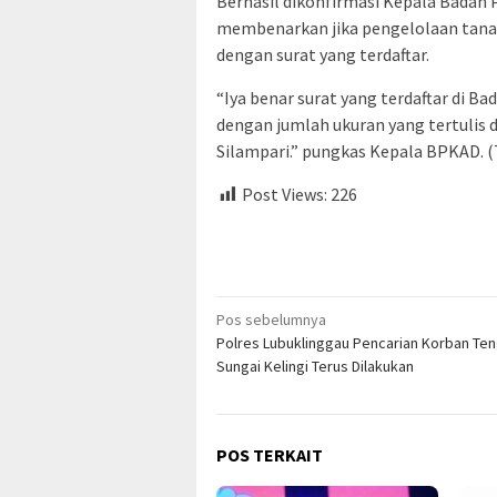
Berhasil dikonfirmasi Kepala Badan 
membenarkan jika pengelolaan tanah
dengan surat yang terdaftar.
“Iya benar surat yang terdaftar di B
dengan jumlah ukuran yang tertulis
Silampari.” pungkas Kepala BPKAD.
Post Views:
226
Navigasi
Pos sebelumnya
Polres Lubuklinggau Pencarian Korban Te
pos
Sungai Kelingi Terus Dilakukan
POS TERKAIT