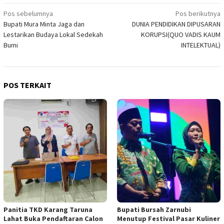
Navigasi
Pos sebelumnya
Pos berikutnya
Bupati Mura Minta Jaga dan
DUNIA PENDIDIKAN DIPUSARAN
pos
Lestarikan Budaya Lokal Sedekah
KORUPSI(QUO VADIS KAUM
Bumi
INTELEKTUAL)
POS TERKAIT
Panitia TKD Karang Taruna
Bupati Bursah Zarnubi
Lahat Buka Pendaftaran Calon
Menutup Festival Pasar Kuliner