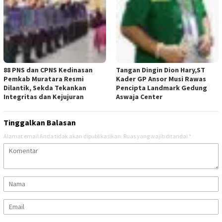
88 PNS dan CPNS Kedinasan
Tangan Dingin Dion Hary,ST
Pemkab Muratara Resmi
Kader GP Ansor Musi Rawas
Dilantik, Sekda Tekankan
Pencipta Landmark Gedung
Integritas dan Kejujuran
Aswaja Center
Tinggalkan Balasan
Alamat email Anda tidak akan dipublikasikan.
Ruas yang wajib ditandai
*