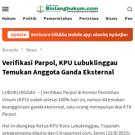
Loncat
Menu
ke
Mobile
konten
Hukum
Politik
Pemerintahan
Peristiwa
Bisnis
Pend
Update
BetScore Ελλάδα mobile app: εύκολη πρόσβαση και παιχνίδ
Beranda
News
Verifikasi Parpol, KPU Lubuklinggau
Temukan Anggota Ganda Eksternal
LUBUKLINGGAU – | Verifikasi Parpol di Komisi Pemilihan
Umum (KPU) sudah selesai 100% hari ini, namun ditemukan
keanggotaan ganda eksternal, satu orang mempunyai dua KTA
Parpol.
Hal ini diungkap Ketua KPU Kota Lubuklinggau, Topandri
sebagaimama dikutip dari Citrasumsel.com, Senin (22/8/2022).