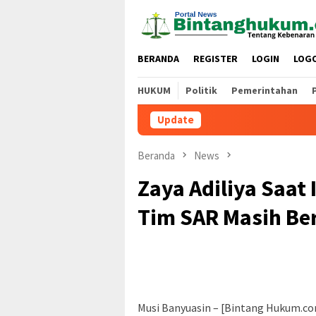
Loncat
ke
konten
BERANDA
REGISTER
LOGIN
LOG
HUKUM
Politik
Pemerintahan
Update
Beranda
News
Zaya Adiliya Saat
Tim SAR Masih Be
Musi Banyuasin – [Bintang Hukum.co