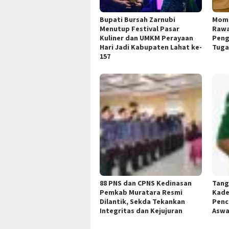
Bupati Bursah Zarnubi
Mome
Menutup Festival Pasar
Rawa
Kuliner dan UMKM Perayaan
Peng
Hari Jadi Kabupaten Lahat ke-
Tuga
157
88 PNS dan CPNS Kedinasan
Tang
Pemkab Muratara Resmi
Kade
Dilantik, Sekda Tekankan
Penc
Integritas dan Kejujuran
Aswa