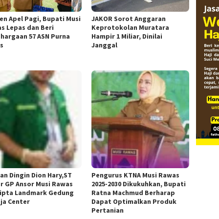
n Apel Pagi, Bupati Musi
JAKOR Sorot Anggaran
s Lepas dan Beri
Keprotokolan Muratara
hargaan 57 ASN Purna
Hampir 1 Miliar, Dinilai
s
Janggal
an Dingin Dion Hary,ST
Pengurus KTNA Musi Rawas
r GP Ansor Musi Rawas
2025-2030 Dikukuhkan, Bupati
ipta Landmark Gedung
Ratna Machmud Berharap
ja Center
Dapat Optimalkan Produk
Pertanian