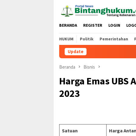
Loncat
ke
konten
BERANDA
REGISTER
LOGIN
LOG
HUKUM
Politik
Pemerintahan
Update
Beranda
Bisnis
Harga Emas UBS An
2023
Satuan
Harga Anta