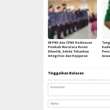
88 PNS dan CPNS Kedinasan
Tang
Pemkab Muratara Resmi
Kade
Dilantik, Sekda Tekankan
Penc
Integritas dan Kejujuran
Aswa
Tinggalkan Balasan
Alamat email Anda tidak akan dipublikasikan.
Ru