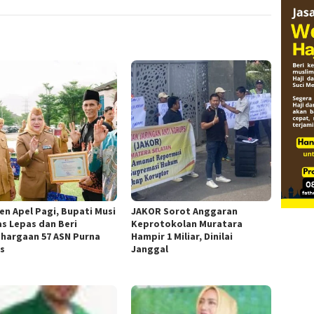
n Apel Pagi, Bupati Musi
JAKOR Sorot Anggaran
s Lepas dan Beri
Keprotokolan Muratara
hargaan 57 ASN Purna
Hampir 1 Miliar, Dinilai
s
Janggal