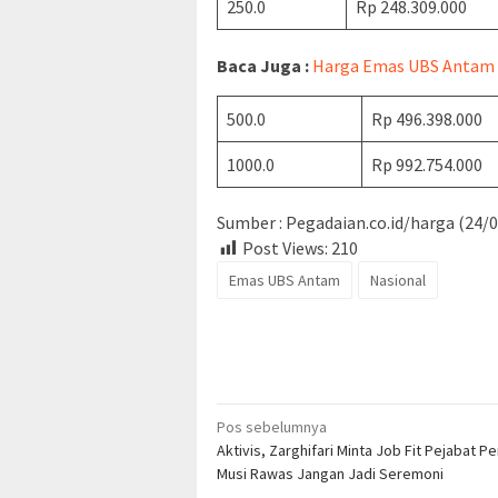
250.0
Rp 248.309.000
Baca Juga :
Harga Emas UBS Antam Ha
500.0
Rp 496.398.000
1000.0
Rp 992.754.000
Sumber : Pegadaian.co.id/harga (24/
Post Views:
210
Emas UBS Antam
Nasional
Navigasi
Pos sebelumnya
Aktivis, Zarghifari Minta Job Fit Pejabat 
pos
Musi Rawas Jangan Jadi Seremoni