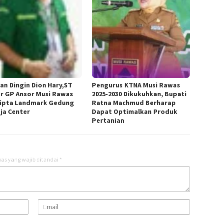
an Dingin Dion Hary,ST
Pengurus KTNA Musi Rawas
r GP Ansor Musi Rawas
2025-2030 Dikukuhkan, Bupati
ipta Landmark Gedung
Ratna Machmud Berharap
ja Center
Dapat Optimalkan Produk
Pertanian
as yang wajib ditandai
*