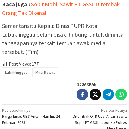
Baca juga :
Sopir Mobil Sawit PT GSSL Ditembak
Orang Tak Dikenal
Sementara itu Kepala Dinas PUPR Kota
Lubuklinggau belum bisa dihubungi untuk dimintai
tanggapannya terkait temuan awak media
tersebut. (Tim)
Post Views:
177
Lubuklinggau
Musi Rawas
SEBARKAN
Navigasi
Pos sebelumnya
Pos berikutnya
Harga Emas UBS Antam Hari Ini, 24
Ditembak OTD Usai Antar Sawit,
pos
Februari 2023
Sopir PT GSSL Lapor ke Polres
Musi Rawas