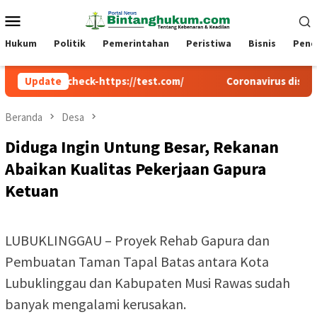
Loncat
Menu
ke
Mobile
konten
Hukum
Politik
Pemerintahan
Peristiwa
Bisnis
Pend
cw-check-https://test.com/
Update
Coronavirus disease 2019
Beranda
Desa
Diduga Ingin Untung Besar, Rekanan
Abaikan Kualitas Pekerjaan Gapura
Ketuan
LUBUKLINGGAU – Proyek Rehab Gapura dan
Pembuatan Taman Tapal Batas antara Kota
Lubuklinggau dan Kabupaten Musi Rawas sudah
banyak mengalami kerusakan.