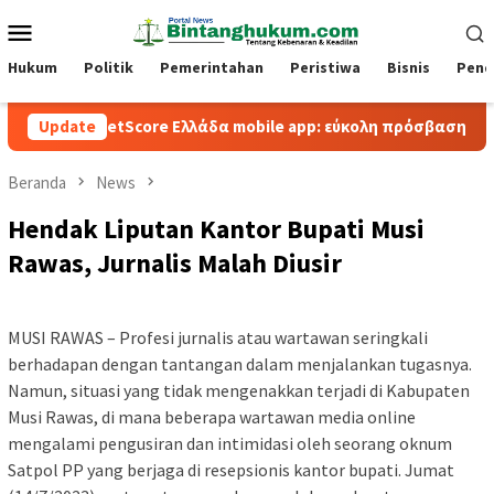
Loncat
Menu
ke
Mobile
konten
Hukum
Politik
Pemerintahan
Peristiwa
Bisnis
Pend
BetScore Ελλάδα mobile app: εύκολη πρόσβαση και παιχνίδι
Update
Beranda
News
Hendak Liputan Kantor Bupati Musi
Rawas, Jurnalis Malah Diusir
MUSI RAWAS – Profesi jurnalis atau wartawan seringkali
berhadapan dengan tantangan dalam menjalankan tugasnya.
Namun, situasi yang tidak mengenakkan terjadi di Kabupaten
Musi Rawas, di mana beberapa wartawan media online
mengalami pengusiran dan intimidasi oleh seorang oknum
Satpol PP yang berjaga di resepsionis kantor bupati. Jumat