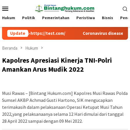
Loncat
Menu
ke
Mobile
konten
Hukum
Politik
Pemerintahan
Peristiwa
Bisnis
Pend
eck-https://test.com/
Update
Coronavirus disease 2019
Beranda
Hukum
Kapolres Apresiasi Kinerja TNI-Polri
Amankan Arus Mudik 2022
Musi Rawas – [Bintang Hukum.com] Kapolres Musi Rawas Polda
Sumsel AKBP Achmad Gusti Hartono, SIK mengucapkan
terimakasih dalam pelaksanaan Operasi Ketupat Musi Tahun
2022,yang pelaksanaanya selama 12 Hari dimulai dari tanggal
28 April 2022 sampai dengan 09 Mei 2022.