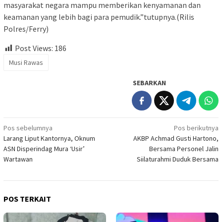
masyarakat negara mampu memberikan kenyamanan dan
keamanan yang lebih bagi para pemudik.”tutupnya.(Rilis
Polres/Ferry)
Post Views:
186
Musi Rawas
SEBARKAN
Navigasi
Pos sebelumnya
Pos berikutnya
Larang Liput Kantornya, Oknum
AKBP Achmad Gusti Hartono,
pos
ASN Disperindag Mura ‘Usir’
Bersama Personel Jalin
Wartawan
Siilaturahmi Duduk Bersama
POS TERKAIT