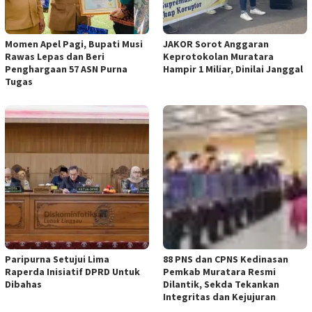
Momen Apel Pagi, Bupati Musi
JAKOR Sorot Anggaran
Rawas Lepas dan Beri
Keprotokolan Muratara
Penghargaan 57 ASN Purna
Hampir 1 Miliar, Dinilai Janggal
Tugas
Paripurna Setujui Lima
88 PNS dan CPNS Kedinasan
Raperda Inisiatif DPRD Untuk
Pemkab Muratara Resmi
Dibahas
Dilantik, Sekda Tekankan
Integritas dan Kejujuran