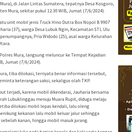
 Mura), di Jalan Lintas Sumatera, tepatnya Desa Kosgoro,
n Mura, sekitar pukul 12.30 WIB, Jumat (7/6/2024).
 satu unit mobil jenis Truck Hino Dutra Box Nopol B 9907
auharia (37), warga Desa Lubuk Ngin, Kecamatan STL Ulu
penumpangnya, Pria Widodo (25), asal warga Kelurahan
tara.
 Polres Mura, langsung meluncur ke Tempat Kejadian
IB, Jumat (7/6/2024).
ra, tiba dilokasi, ternyata benar informasi tersebut,
minta keterangan saksi, sekaligus olah TKP.
but terjadi, karena mobil dikendarai, Jauharia bersama
 arah Lubuklinggau menuju Muara Rupit, diduga melaju
tiba dilokasi mobil lepas kendali, lalu oleng
nikung kekanan lalu mobil keluar jalur sehingga
 sebelah kanan, hingga mobil masuk jurang.
mengalami luka pada bagian kepala dan kaki serta tangan