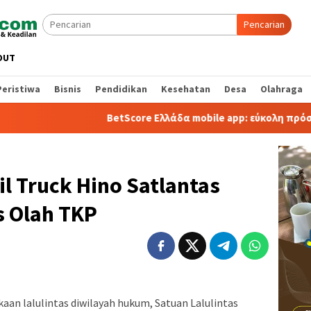
Pencarian
OUT
Peristiwa
Bisnis
Pendidikan
Kesehatan
Desa
Olahraga
BetScore Ελλάδα mobile app: εύκολη πρόσβαση και π
l Truck Hino Satlantas
s Olah TKP
aan lalulintas diwilayah hukum, Satuan Lalulintas