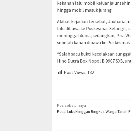
kekanan lalu mobil keluar jalur sehi
hingga mobil masuk jurang.
Akibat kejadian tersebut, Jauharia 
lalu dibawa ke Puskesmas Selangit,
meninggal dunia, sedangkan, Pria W
sebelah kanan dibawa ke Puskesmas 
“Salah satu bukti kecelakaan tungga
Hino Dutra Box Nopol B 9907 SXS, untu
Post Views:
182
Navigasi
Pos sebelumnya
Polisi Lubuklinggau Ringkus Warga Tanah P
pos