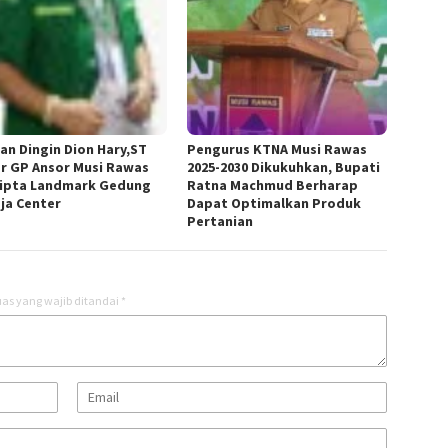
an Dingin Dion Hary,ST
Pengurus KTNA Musi Rawas
r GP Ansor Musi Rawas
2025-2030 Dikukuhkan, Bupati
ipta Landmark Gedung
Ratna Machmud Berharap
ja Center
Dapat Optimalkan Produk
Pertanian
as yang wajib ditandai
*