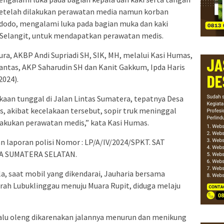
 setelah dilakukan perawatan media namun korban
idodo, mengalami luka pada bagian muka dan kaki
Selangit, untuk mendapatkan perawatan medis.
ra, AKBP Andi Supriadi SH, SIK, MH, melalui Kasi Humas,
antas, AKP Saharudin SH dan Kanit Gakkum, Ipda Haris
2024).
akaan tunggal di Jalan Lintas Sumatera, tepatnya Desa
 akibat kecelakaan tersebut, sopir truk meninggal
lakukan perawatan medis,” kata Kasi Humas.
 laporan polisi Nomor : LP/A/IV/2024/SPKT. SAT
A SUMATERA SELATAN.
a, saat mobil yang dikendarai, Jauharia bersama
 arah Lubuklinggau menuju Muara Rupit, diduga melaju
, lalu oleng dikarenakan jalannya menurun dan menikung