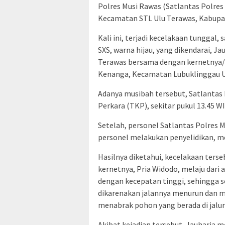
Polres Musi Rawas (Satlantas Polres
Kecamatan STL Ulu Terawas, Kabupate
Kali ini, terjadi kecelakaan tunggal,
SXS, warna hijau, yang dikendarai, J
Terawas bersama dengan kernetnya/
Kenanga, Kecamatan Lubuklinggau U
Adanya musibah tersebut, Satlantas
Perkara (TKP), sekitar pukul 13.45 W
Setelah, personel Satlantas Polres Mu
personel melakukan penyelidikan, me
Hasilnya diketahui, kecelakaan terse
kernetnya, Pria Widodo, melaju dari
dengan kecepatan tinggi, sehingga se
dikarenakan jalannya menurun dan me
menabrak pohon yang berada di jalur
Akibat kejadian tersebut, Jauharia 