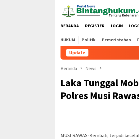
Loncat
ke
konten
BERANDA
REGISTER
LOGIN
LOG
HUKUM
Politik
Pemerintahan
Update
Beranda
News
Laka Tunggal Mobi
Polres Musi Rawa
MUSI RAWAS-Kembali, terjadi kecelak