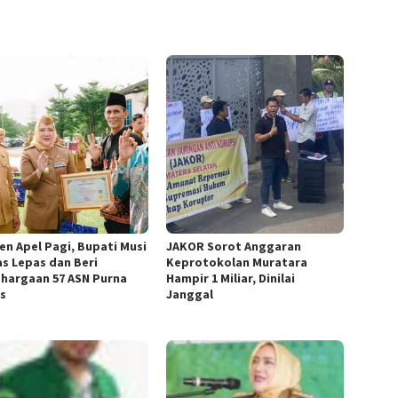
n Apel Pagi, Bupati Musi
JAKOR Sorot Anggaran
s Lepas dan Beri
Keprotokolan Muratara
hargaan 57 ASN Purna
Hampir 1 Miliar, Dinilai
s
Janggal