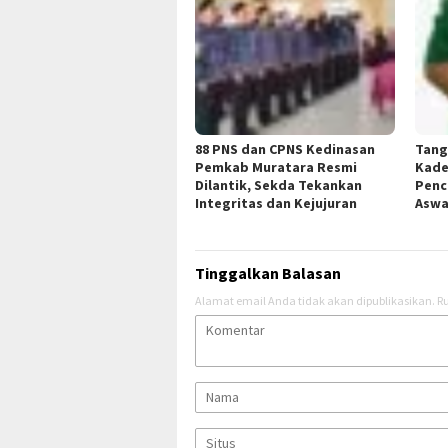
88 PNS dan CPNS Kedinasan
Tang
Pemkab Muratara Resmi
Kade
Dilantik, Sekda Tekankan
Penc
Integritas dan Kejujuran
Aswa
Tinggalkan Balasan
Alamat email Anda tidak akan dipublikasikan.
Ru