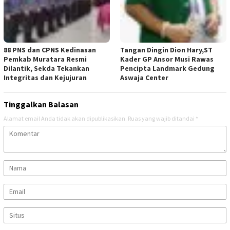
88 PNS dan CPNS Kedinasan
Tangan Dingin Dion Hary,ST
Pemkab Muratara Resmi
Kader GP Ansor Musi Rawas
Dilantik, Sekda Tekankan
Pencipta Landmark Gedung
Integritas dan Kejujuran
Aswaja Center
Tinggalkan Balasan
Alamat email Anda tidak akan dipublikasikan.
Ruas yang wajib ditandai
*