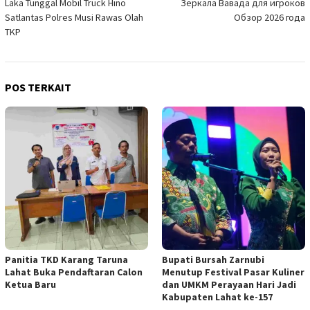
Laka Tunggal Mobil Truck Hino
Зеркала Вавада для игроков
pos
Satlantas Polres Musi Rawas Olah
Обзор 2026 года
TKP
POS TERKAIT
Panitia TKD Karang Taruna
Bupati Bursah Zarnubi
Lahat Buka Pendaftaran Calon
Menutup Festival Pasar Kuliner
Ketua Baru
dan UMKM Perayaan Hari Jadi
Kabupaten Lahat ke-157