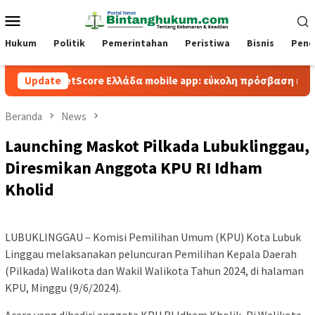
Loncat
Menu
ke
Mobile
konten
Hukum
Politik
Pemerintahan
Peristiwa
Bisnis
Pend
BetScore Ελλάδα mobile app: εύκολη πρόσβαση και παιχνίδι
Update
Beranda
News
Launching Maskot Pilkada Lubuklinggau,
Diresmikan Anggota KPU RI Idham
Kholid
LUBUKLINGGAU – Komisi Pemilihan Umum (KPU) Kota Lubuk
Linggau melaksanakan peluncuran Pemilihan Kepala Daerah
(Pilkada) Walikota dan Wakil Walikota Tahun 2024, di halaman
KPU, Minggu (9/6/2024).