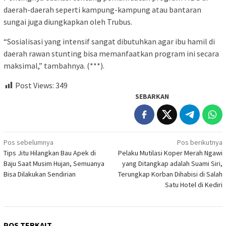
daerah-daerah seperti kampung-kampung atau bantaran
sungai juga diungkapkan oleh Trubus.
“Sosialisasi yang intensif sangat dibutuhkan agar ibu hamil di
daerah rawan stunting bisa memanfaatkan program ini secara
maksimal,” tambahnya. (***).
Post Views:
349
SEBARKAN
Navigasi
Pos sebelumnya
Pos berikutnya
Tips Jitu Hilangkan Bau Apek di
Pelaku Mutilasi Koper Merah Ngawi
pos
Baju Saat Musim Hujan, Semuanya
yang Ditangkap adalah Suami Siri,
Bisa Dilakukan Sendirian
Terungkap Korban Dihabisi di Salah
Satu Hotel di Kediri
POS TERKAIT