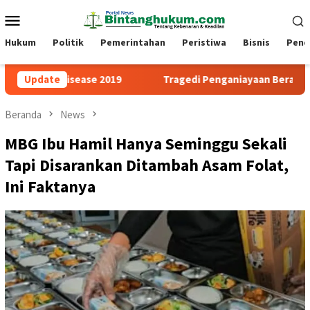
Loncat
Menu
ke
Mobile
konten
Hukum
Politik
Pemerintahan
Peristiwa
Bisnis
Pend
 disease 2019
Update
Tragedi Penganiayaan Berat Belum Ada Tin
Beranda
News
MBG Ibu Hamil Hanya Seminggu Sekali
Tapi Disarankan Ditambah Asam Folat,
Ini Faktanya