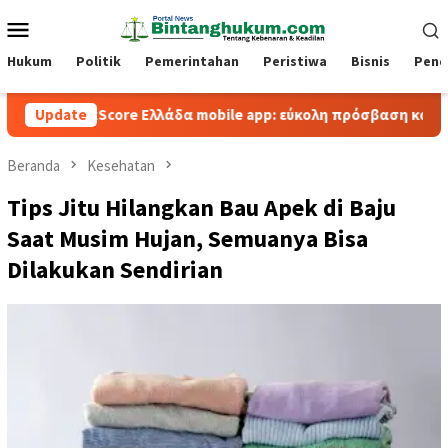
Loncat
Menu
ke
Mobile
konten
Hukum
Politik
Pemerintahan
Peristiwa
Bisnis
Pend
BetScore Ελλάδα mobile app: εύκολη πρόσβαση και παιχνίδι εν 
Update
Beranda
Kesehatan
Tips Jitu Hilangkan Bau Apek di Baju
Saat Musim Hujan, Semuanya Bisa
Dilakukan Sendirian