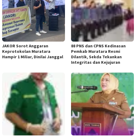
JAKOR Sorot Anggaran
88 PNS dan CPNS Kedinasan
Keprotokolan Muratara
Pemkab Muratara Resmi
Hampir 1 Miliar, Dinilai Janggal
Dilantik, Sekda Tekankan
Integritas dan Kejujuran