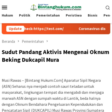
Loncat
Menu
ke
Mobile
konten
Hukum
Politik
Pemerintahan
Peristiwa
Bisnis
Pend
w-check-https://test.com/
Update
Coronavirus disease 2019
Beranda
Pemerintahan
Sudut Pandang Aktivis Mengenai Oknum
Beking Dukcapil Mura
Musi Rawas – [Bintang Hukum.Com] Aparatur Sipil Negara
(ASN) Seharus nya menjadi contoh sauri teladan untuk
masyarakat, lingkungan tempat dia mengabdi dan menjaga
marwah ASN dengan sumpah waktu di Lantik, beda halnya
dengan Oknum Bendahara Pengeluaran Kependudukan dan
Pencatatan Sipil (DUKCAPIL) Musi Rawas Provinsi Sumatera