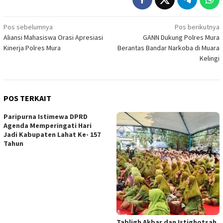
Navigasi
Pos sebelumnya
Pos berikutnya
Aliansi Mahasiswa Orasi Apresiasi
GANN Dukung Polres Mura
pos
Kinerja Polres Mura
Berantas Bandar Narkoba di Muara
Kelingi
POS TERKAIT
Paripurna Istimewa DPRD
Agenda Memperingati Hari
Jadi Kabupaten Lahat Ke- 157
Tahun
Tabligh Akbar dan Istighotsah