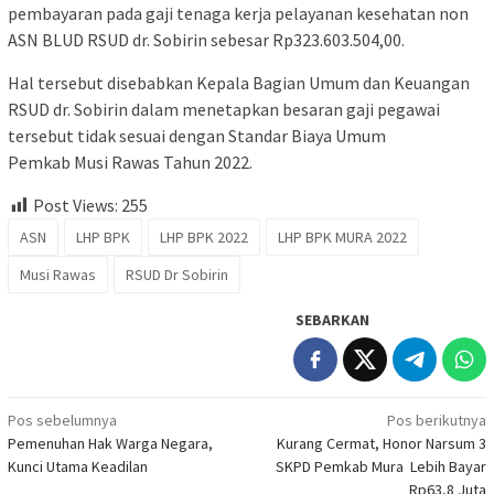
pembayaran pada gaji tenaga kerja pelayanan kesehatan non
ASN BLUD RSUD dr. Sobirin sebesar Rp323.603.504,00.
Hal tersebut disebabkan Kepala Bagian Umum dan Keuangan
RSUD dr. Sobirin dalam menetapkan besaran gaji pegawai
tersebut tidak sesuai dengan Standar Biaya Umum
Pemkab Musi Rawas Tahun 2022.
Post Views:
255
ASN
LHP BPK
LHP BPK 2022
LHP BPK MURA 2022
Musi Rawas
RSUD Dr Sobirin
SEBARKAN
Navigasi
Pos sebelumnya
Pos berikutnya
Pemenuhan Hak Warga Negara,
Kurang Cermat, Honor Narsum 3
pos
Kunci Utama Keadilan
SKPD Pemkab Mura Lebih Bayar
Rp63,8 Juta