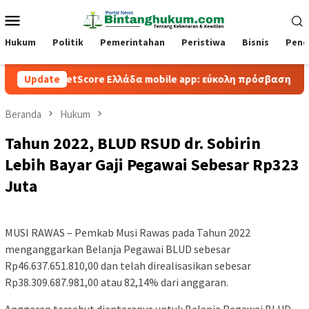
Loncat
Menu
ke
Mobile
konten
Hukum
Politik
Pemerintahan
Peristiwa
Bisnis
Pend
BetScore Ελλάδα mobile app: εύκολη πρόσβαση και παιχνίδι 
Update
Beranda
Hukum
Tahun 2022, BLUD RSUD dr. Sobirin
Lebih Bayar Gaji Pegawai Sebesar Rp323
Juta
MUSI RAWAS – Pemkab Musi Rawas pada Tahun 2022
menganggarkan Belanja Pegawai BLUD sebesar
Rp46.637.651.810,00 dan telah direalisasikan sebesar
Rp38.309.687.981,00 atau 82,14% dari anggaran.